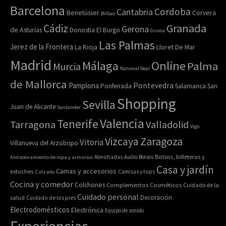
Barcelona
Cordoba
Cantabria
Benetússer
Corvera
Bilbao
Granada
Cádiz
Gerona
de Asturias
Donostia
El Burgo
Girona
Las Palmas
Jerez de la Frontera
Lloret De Mar
La Rioja
Madrid
Online
Málaga
Palma
Murcia
National Deal
de Mallorca
Pamplona
Pontevedra
Ponferrada
Salamanca
San
Shopping
Sevilla
Juan de Alicante
Santander
Valencia
Tenerife
Tarragona
Valladolid
Vigo
Zaragoza
Vizcaya
Vitoria
Villanueva del Arzobispo
Bolsos, billeteras y
Almacenamiento de ropa y armarios
Almohadas
Audio
Bolsos
Casa y jardín
Camas y accesorios
estuches
Calzado
Camisas y tops
Cocina y comedor
Colchones
Complementos
Cosméticos
Cuidado de la
Cuidado personal
Decoración
salud
Cuidado de los pies
Electrodomésticos
Electrónica
Equipo de sonido