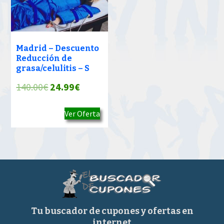
Madrid – Descuento
Reducción de
grasa/celulitis – S
El
El
140.00
€
24.99
€
precio
precio
Ver Oferta
original
actual
era:
es:
140.00€.
24.99€.
Tu buscador de cupones y ofertas en
internet