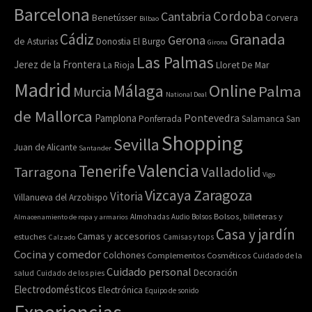
Barcelona
Cordoba
Cantabria
Benetússer
Corvera
Bilbao
Granada
Cádiz
Gerona
de Asturias
Donostia
El Burgo
Girona
Las Palmas
Jerez de la Frontera
Lloret De Mar
La Rioja
Madrid
Online
Málaga
Palma
Murcia
National Deal
de Mallorca
Pamplona
Pontevedra
Ponferrada
Salamanca
San
Shopping
Sevilla
Juan de Alicante
Santander
Valencia
Tenerife
Tarragona
Valladolid
Vigo
Zaragoza
Vizcaya
Vitoria
Villanueva del Arzobispo
Bolsos, billeteras y
Almacenamiento de ropa y armarios
Almohadas
Audio
Bolsos
Casa y jardín
Camas y accesorios
estuches
Calzado
Camisas y tops
Cocina y comedor
Colchones
Complementos
Cosméticos
Cuidado de la
Cuidado personal
Decoración
salud
Cuidado de los pies
Electrodomésticos
Electrónica
Equipo de sonido