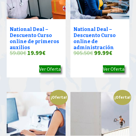
National Deal –
National Deal –
Descuento Curso
Descuento Curso
online de primeros
online de
auxilios
administración
El
El
El
El
59.80
€
19.99
€
905.50
€
99.99
€
precio
precio
precio
precio
Ver Oferta
Ver Oferta
original
actual
original
actual
era:
es:
era:
es:
59.80€.
19.99€.
905.50€.
99.99€.
¡Oferta!
¡Oferta!