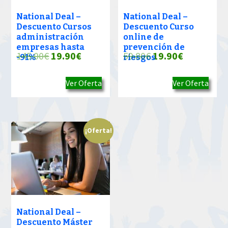
National Deal –
National Deal –
Descuento Cursos
Descuento Curso
administración
online de
empresas hasta
prevención de
El
El
El
El
145.00
€
19.90
€
59.80
€
19.90
€
-91%
riesgos
precio
precio
precio
precio
Ver Oferta
Ver Oferta
original
actual
original
actual
era:
es:
era:
es:
145.00€.
19.90€.
59.80€.
19.90€.
¡Oferta!
National Deal –
Descuento Máster