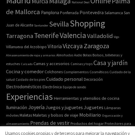
Madrid
Online
Málaga
Palma
Murcia
National Deal
de Mallorca
Pamplona
Pontevedra
Ponferrada
Salamanca
San
Shopping
Sevilla
Juan de Alicante
Santander
Valencia
Tenerife
Tarragona
Valladolid
Vigo
Zaragoza
Vizcaya
Vitoria
Villanueva del Arzobispo
Bolsos, billeteras y
Almacenamiento de ropa y armarios
Almohadas
Audio
Bolsos
Casa y jardín
Camas y accesorios
estuches
Calzado
Camisas y tops
Cocina y comedor
Colchones
Complementos
Cosméticos
Cuidado de la
Cuidado personal
Decoración
salud
Cuidado de los pies
Electrodomésticos
Electrónica
Equipo de sonido
Experiencias
Herramientas y utensilios de cocina
Joyería
Juegos y juguetes
Juguetes
Iluminación
Lámparas
Mobiliario
Maletas y bolsos de viaje
Maletas
móviles
Organización y
Prendas de vestir
Productos del hogar
Protectores para
almacenamiento
Relojes de pulsera y de
Pulseras
colchones
Recipiente para comida
Usamos cookies propias y de terceros para mejorar la navegación y