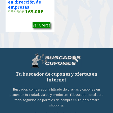
en dirección de
empresas
El
El
985.50
€
169.00
€
precio
precio
Ver Oferta
original
actual
era:
es:
985.50€.
169.00€.
Tu buscador de cupones y ofertas en
internet
Buscador, comparador y filtrado de ofertas y cupones en
planes en tu ciudad, viajes y productos. El buscador ideal para
todo seguidos de portales de compra en grupo y smart
shopping.