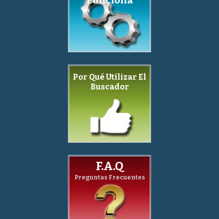
Por Qué Utilizar El
Buscador
F.A.Q
Preguntas Frecuentes