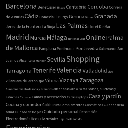
Barcelona
Cordoba
Cantabria
Benetússer
Corvera
Bilbao
Granada
Cádiz
Gerona
de Asturias
Donostia
El Burgo
Girona
Las Palmas
Jerez de la Frontera
Lloret De Mar
La Rioja
Madrid
Online
Málaga
Palma
Murcia
National Deal
de Mallorca
Pamplona
Pontevedra
Ponferrada
Salamanca
San
Shopping
Sevilla
Juan de Alicante
Santander
Valencia
Tenerife
Tarragona
Valladolid
Vigo
Zaragoza
Vizcaya
Vitoria
Villanueva del Arzobispo
Bolsos, billeteras y
Almacenamiento de ropa y armarios
Almohadas
Audio
Bolsos
Casa y jardín
Camas y accesorios
estuches
Calzado
Camisas y tops
Cocina y comedor
Colchones
Complementos
Cosméticos
Cuidado de la
Cuidado personal
Decoración
salud
Cuidado de los pies
Electrodomésticos
Electrónica
Equipo de sonido