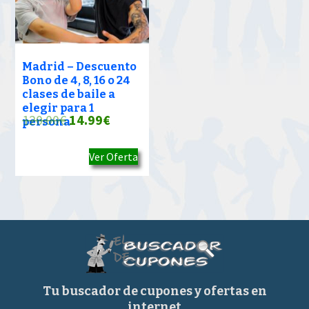
Madrid – Descuento
Bono de 4, 8, 16 o 24
clases de baile a
elegir para 1
El
El
120.00
€
14.99
€
persona
precio
precio
Ver Oferta
original
actual
era:
es:
120.00€.
14.99€.
Tu buscador de cupones y ofertas en
internet