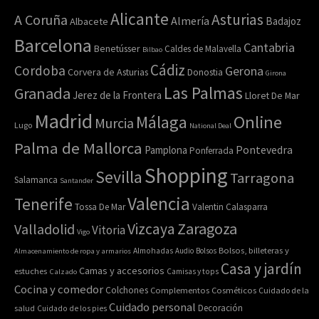
Alicante
Asturias
A Coruña
Almería
Badajoz
Albacete
Barcelona
Cantabria
Benetússer
Caldes de Malavella
Bilbao
Cádiz
Cordoba
Gerona
Corvera de Asturias
Donostia
Girona
Las Palmas
Granada
Jerez de la Frontera
Lloret De Mar
Madrid
Online
Málaga
Murcia
Lugo
National Deal
Palma de Mallorca
Pamplona
Pontevedra
Ponferrada
Shopping
Sevilla
Tarragona
Salamanca
Santander
Valencia
Tenerife
Tossa De Mar
Valentin Calasparra
Zaragoza
Vizcaya
Valladolid
Vitoria
Vigo
Bolsos, billeteras y
Almacenamiento de ropa y armarios
Almohadas
Audio
Bolsos
Casa y jardín
Camas y accesorios
estuches
Calzado
Camisas y tops
Cocina y comedor
Colchones
Complementos
Cosméticos
Cuidado de la
Cuidado personal
Decoración
salud
Cuidado de los pies