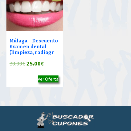
Málaga – Descuento
Examen dental
(limpieza, radiogr
El
El
80.00
€
25.00
€
precio
precio
Ver Oferta
original
actual
era:
es:
80.00€.
25.00€.