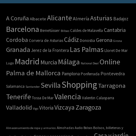
Alicante
Asturias
A Coruña
Almería
Badajoz
Albacete
Barcelona
Cantabria
Benetússer
Caldes de Malavella
Bilbao
Cádiz
Cordoba
Gerona
Corvera de Asturias
Donostia
Girona
Las Palmas
Granada
Jerez de la Frontera
Lloret De Mar
Madrid
Online
Málaga
Murcia
Lugo
National Deal
Palma de Mallorca
Pamplona
Pontevedra
Ponferrada
Shopping
Sevilla
Tarragona
Salamanca
Santander
Valencia
Tenerife
Tossa De Mar
Valentin Calasparra
Zaragoza
Vizcaya
Valladolid
Vitoria
Vigo
Bolsos, billeteras y
Almacenamiento de ropa y armarios
Almohadas
Audio
Bolsos
Casa y jardín