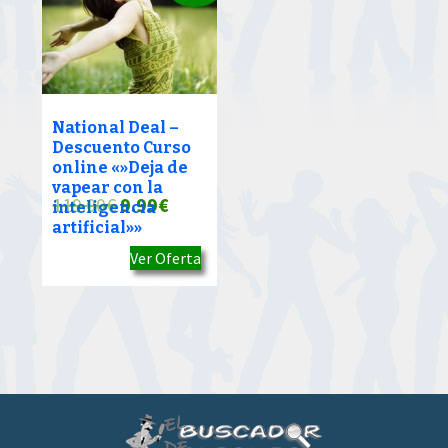
National Deal –
Descuento Curso
online «»Deja de
vapear con la
El
El
119.00
€
9.99
€
inteligencia
artificial»»
precio
precio
Ver Oferta
original
actual
era:
es:
119.00€.
9.99€.