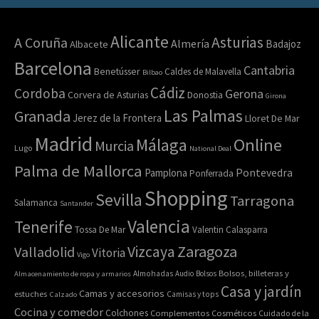
Alicante
Asturias
A Coruña
Almería
Badajoz
Albacete
Barcelona
Cantabria
Benetússer
Caldes de Malavella
Bilbao
Cádiz
Cordoba
Gerona
Corvera de Asturias
Donostia
Girona
Las Palmas
Granada
Jerez de la Frontera
Lloret De Mar
Madrid
Online
Málaga
Murcia
Lugo
National Deal
Palma de Mallorca
Pamplona
Pontevedra
Ponferrada
Shopping
Sevilla
Tarragona
Salamanca
Santander
Valencia
Tenerife
Tossa De Mar
Valentin Calasparra
Zaragoza
Vizcaya
Valladolid
Vitoria
Vigo
Bolsos, billeteras y
Almacenamiento de ropa y armarios
Almohadas
Audio
Bolsos
Casa y jardín
Camas y accesorios
estuches
Calzado
Camisas y tops
Cocina y comedor
Colchones
Complementos
Cosméticos
Cuidado de la