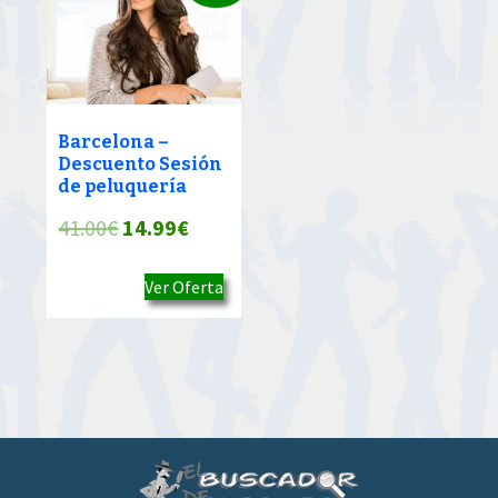
Barcelona –
Descuento Sesión
de peluquería
El
El
41.00
€
14.99
€
precio
precio
Ver Oferta
original
actual
era:
es:
41.00€.
14.99€.